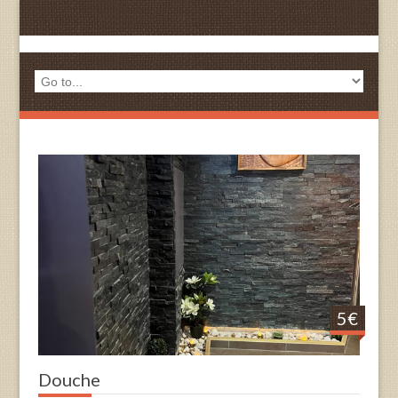
5€
Douche